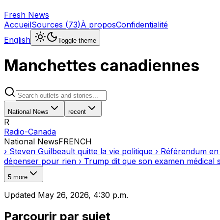
Fresh News
Accueil
Sources
(
73
)
À propos
Confidentialité
English
Toggle theme
Manchettes canadiennes
National News
recent
R
Radio-Canada
National News
FRENCH
›
Steven Guilbeault quitte la vie politique
›
Référendum en Al
dépenser pour rien
›
Trump dit que son examen médical s
5
more
Updated
May 26, 2026, 4:30 p.m.
Parcourir par sujet