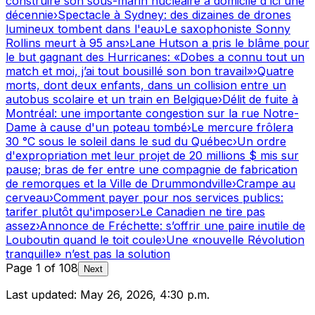
construire son sous-marin nucléaire à domicile d'ici une
décennie
›
Spectacle à Sydney: des dizaines de drones
lumineux tombent dans l'eau
›
Le saxophoniste Sonny
Rollins meurt à 95 ans
›
Lane Hutson a pris le blâme pour
le but gagnant des Hurricanes: «Dobes a connu tout un
match et moi, j’ai tout bousillé son bon travail»
›
Quatre
morts, dont deux enfants, dans un collision entre un
autobus scolaire et un train en Belgique
›
Délit de fuite à
Montréal: une importante congestion sur la rue Notre-
Dame à cause d'un poteau tombé
›
Le mercure frôlera
30 °C sous le soleil dans le sud du Québec
›
Un ordre
d'expropriation met leur projet de 20 millions $ mis sur
pause; bras de fer entre une compagnie de fabrication
de remorques et la Ville de Drummondville
›
Crampe au
cerveau
›
Comment payer pour nos services publics:
tarifer plutôt qu'imposer
›
Le Canadien ne tire pas
assez
›
Annonce de Fréchette: s’offrir une paire inutile de
Louboutin quand le toit coule
›
Une «nouvelle Révolution
tranquille» n’est pas la solution
Page
1
of
108
Next
Last updated:
May 26, 2026, 4:30 p.m.