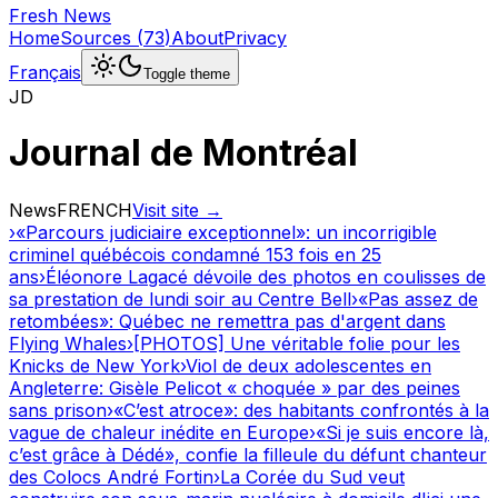
Fresh News
Home
Sources
(
73
)
About
Privacy
Français
Toggle theme
JD
Journal de Montréal
News
FRENCH
Visit site →
›
«Parcours judiciaire exceptionnel»: un incorrigible
criminel québécois condamné 153 fois en 25
ans
›
Éléonore Lagacé dévoile des photos en coulisses de
sa prestation de lundi soir au Centre Bell
›
«Pas assez de
retombées»: Québec ne remettra pas d'argent dans
Flying Whales
›
[PHOTOS] Une véritable folie pour les
Knicks de New York
›
Viol de deux adolescentes en
Angleterre: Gisèle Pelicot « choquée » par des peines
sans prison
›
«C’est atroce»: des habitants confrontés à la
vague de chaleur inédite en Europe
›
«Si je suis encore là,
c’est grâce à Dédé», confie la filleule du défunt chanteur
des Colocs André Fortin
›
La Corée du Sud veut